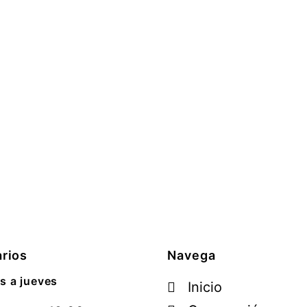
rios
Navega
s a jueves
Inicio