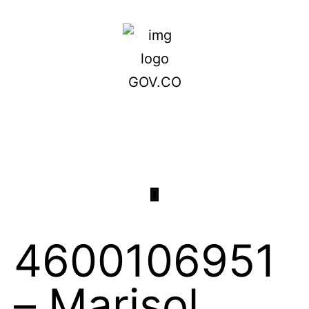
4600106951
– Marisol