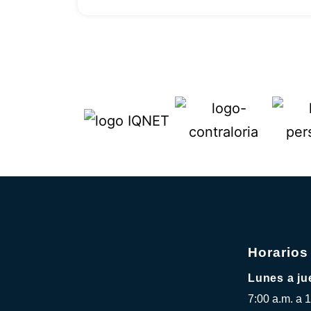
Horarios
Lunes a ju
7:00 a.m. a 