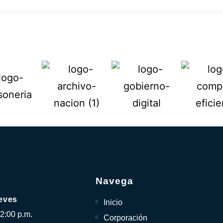
Navega
eves
Inicio
12:00 p.m.
Corporación