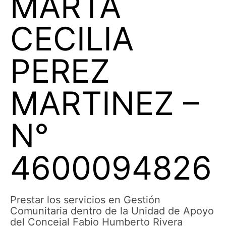
MARTA
CECILIA
PEREZ
MARTINEZ –
N°
4600094826
Prestar los servicios en Gestión
Comunitaria dentro de la Unidad de Apoyo
del Concejal Fabio Humberto Rivera