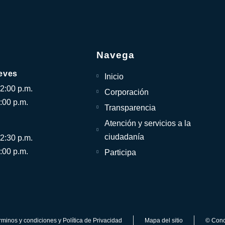
Navega
eves
Inicio
12:00 p.m.
Corporación
:00 p.m.
Transparencia
Atención y servicios a la
ciudadanía
12:30 p.m.
:00 p.m.
Participa
rminos y condiciones y Política de Privacidad
Mapa del sitio
© Conc