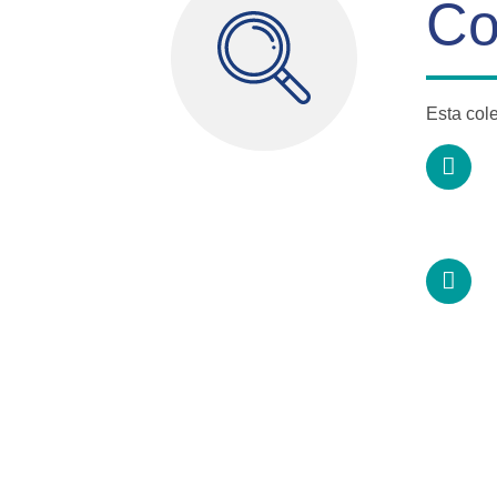
Co
Esta col