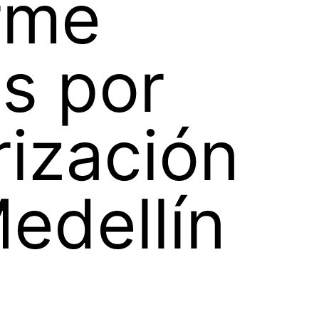
rme
s por
rización
edellín