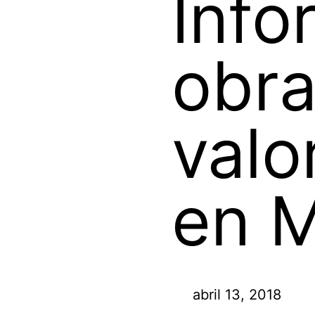
Info
obra
valo
en M
abril 13, 2018