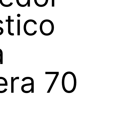
stico
a
era 70