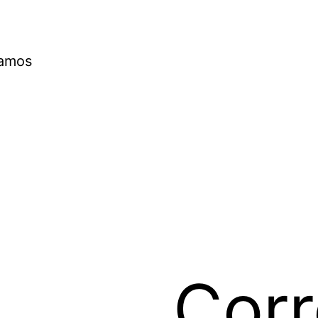
lamos
Corr