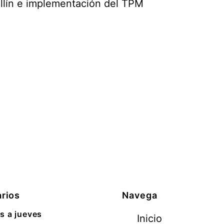
llín e implementación del TPM
rios
Navega
s a jueves
Inicio