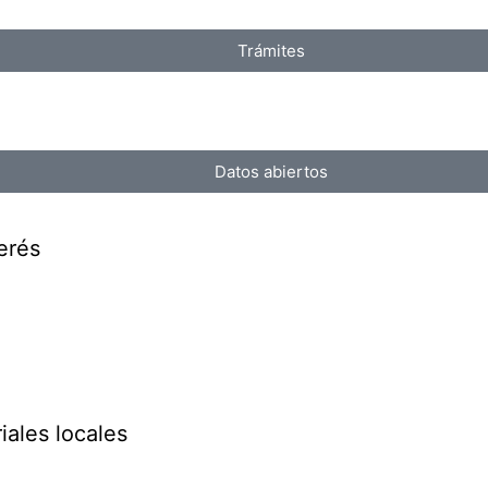
Trámites
Datos abiertos
erés
iales locales