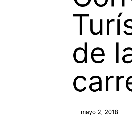
Turí
de l
carr
mayo 2, 2018