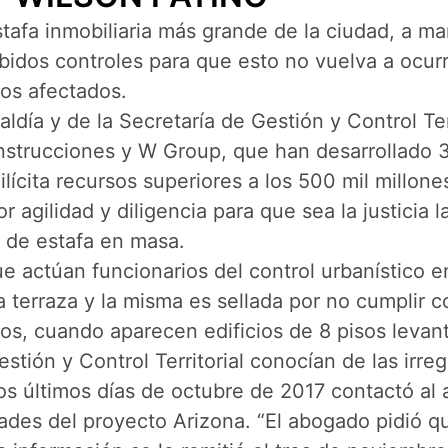
tafa inmobiliaria más grande de la ciudad, a m
idos controles para que esto no vuelva a ocurri
los afectados.
aldía y de la Secretaría de Gestión y Control T
nstrucciones y W Group, que han desarrollado 3
ilícita recursos superiores a los 500 mil millon
agilidad y diligencia para que sea la justicia l
o de estafa en masa.
e actúan funcionarios del control urbanístico en
terraza y la misma es sellada por no cumplir co
os, cuando aparecen edificios de 8 pisos levant
stión y Control Territorial conocían de las irre
 los últimos días de octubre de 2017 contactó a
idades del proyecto Arizona. “El abogado pidió q