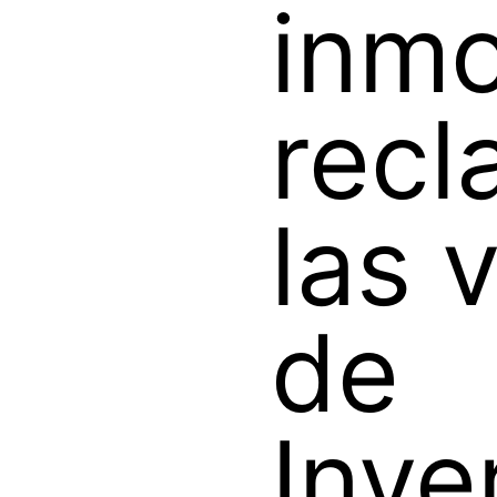
inmo
rec
las 
de
Inve