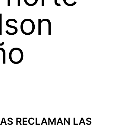
lson
ño
IAS RECLAMAN LAS