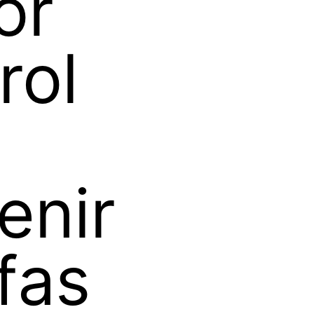
or
rol
enir
fas