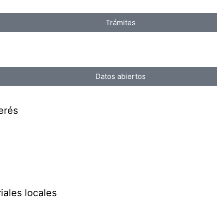
Trámites
Datos abiertos
erés
iales locales