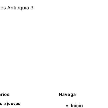
tos Antioquia 3
rios
Navega
s a jueves
Inicio