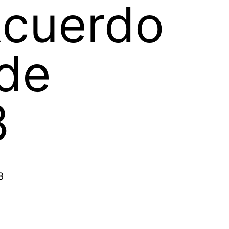
Acuerdo
de
8
8