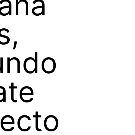
ana
s,
undo
ate
ecto