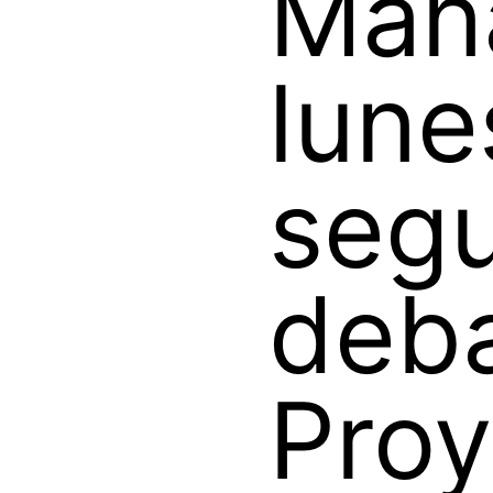
Mañ
lune
seg
deb
Proy