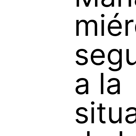
miér
segu
a la
situ