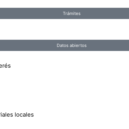
Trámites
Datos abiertos
erés
iales locales