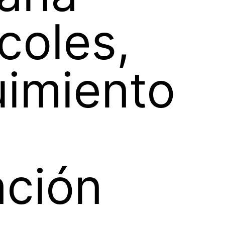
coles,
imiento
ación