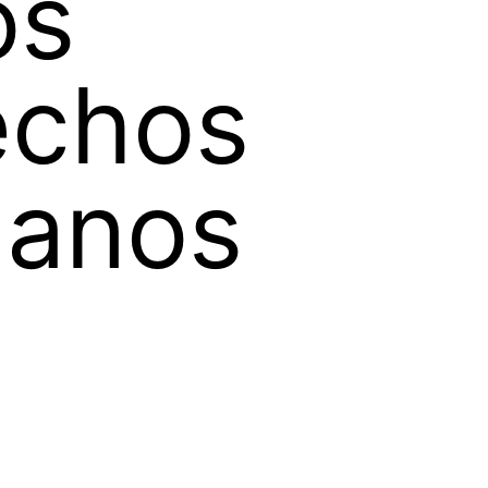
os
echos
anos