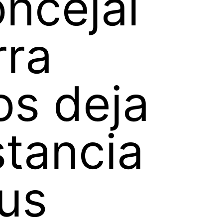
oncejal
rra
s deja
tancia
us