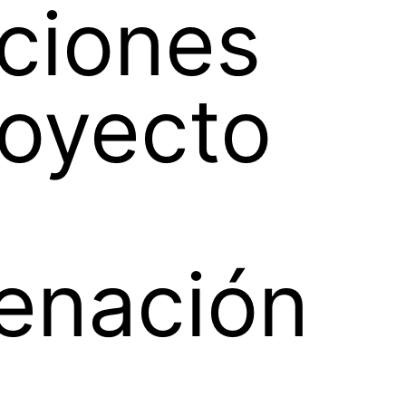
ciones
royecto
enación