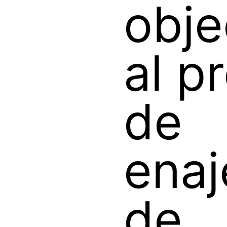
obje
al p
de
enaj
de