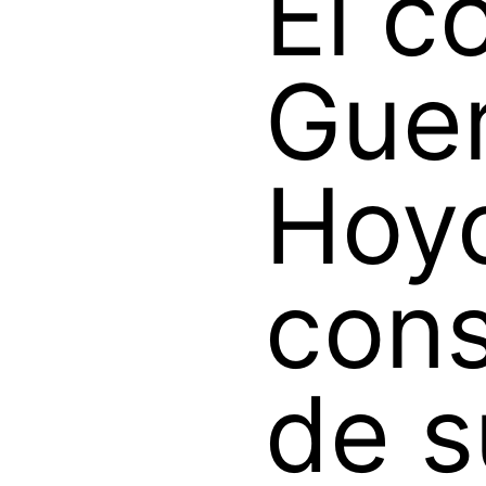
El c
Gue
Hoyo
cons
de s