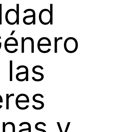
ldad
Género
 las
eres
nas y