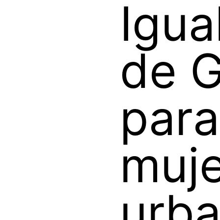
Igua
de 
para
muj
urba