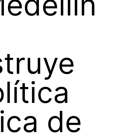
edellín
truye
lítica
ica de