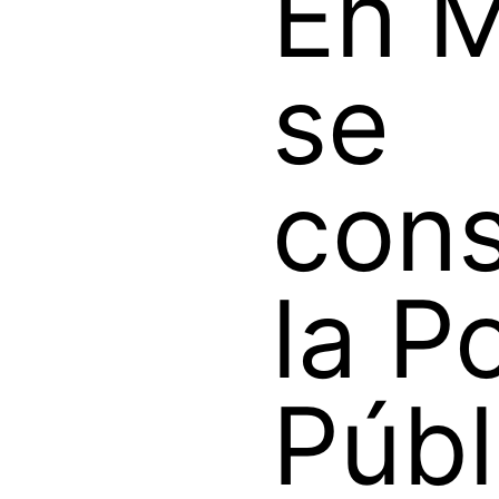
En M
se
cons
la Po
Públ