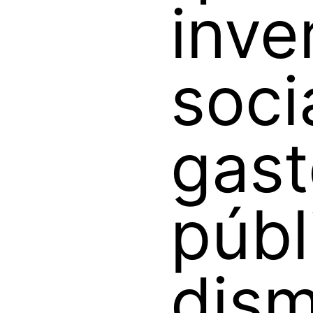
inve
socia
gast
públ
dism