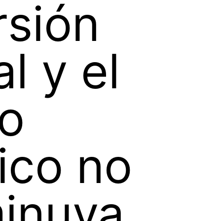
rsión
l y el
o
ico no
inuya