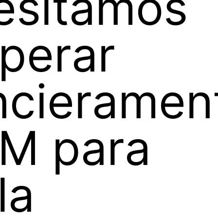
esitamos
perar
ncieramen
PM para
la