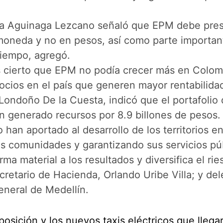
na Aguinaga Lezcano señaló que EPM debe presen
a moneda y no en pesos, así como parte importan
 tiempo, agregó.
erto que EPM no podía crecer más en Colombia, 
egocios en el país que generen mayor rentabilid
Londoño De la Cuesta, indicó que el portafolio 
n generado recursos por 8.9 billones de pesos.
 han aportado al desarrollo de los territorios e
as comunidades y garantizando sus servicios pú
rma material a los resultados y diversifica el 
ecretario de Hacienda, Orlando Uribe Villa; y de
eneral de Medellín.
osición y los nuevos taxis eléctricos que llega