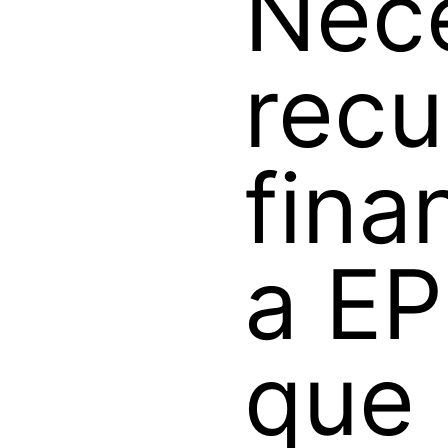
Nec
recu
fina
a E
que 