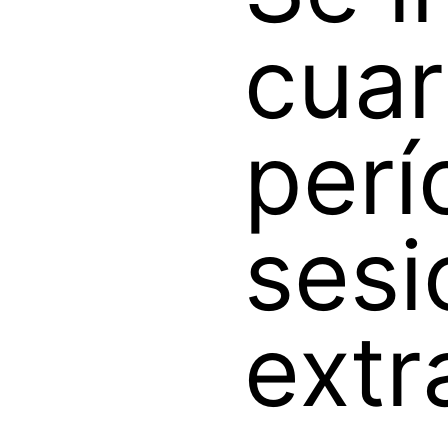
cuar
perí
sesi
extr