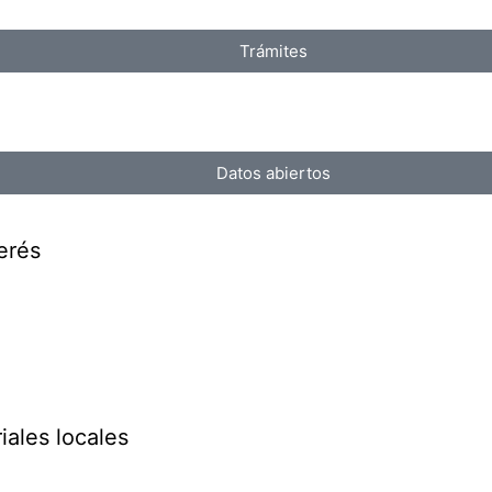
Trámites
Datos abiertos
erés
iales locales