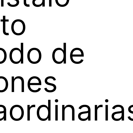
to
odo de
ones
aordinaria