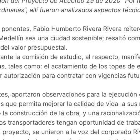
zación del Proyecto de Acuerdo 29 de 2020 “Por m
inarias”, allí fueron analizados aspectos técni
de ponentes, Fabio Humberto Rivera Rivera reit
Medellín sea una ciudad sostenible; resaltó com
del valor presupuestal.
ante la comisión de estudio, al respecto, manif
ras, tales como: el acatamiento de los topes de
r autorización para contratar con vigencias fu
es, aportaron observaciones para la ejecución 
s que permita mejorar la calidad de vida a sus 
la construcción de la obra, y una racionalizaci
los transportadores tengan oportunidad de traba
proyecto, se unieron a la voz del corporado Riv