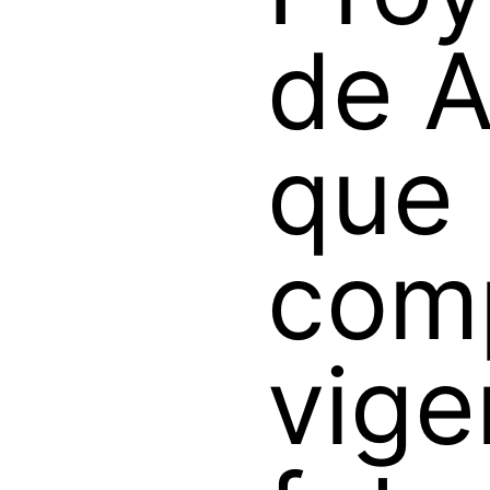
de 
que
com
vige