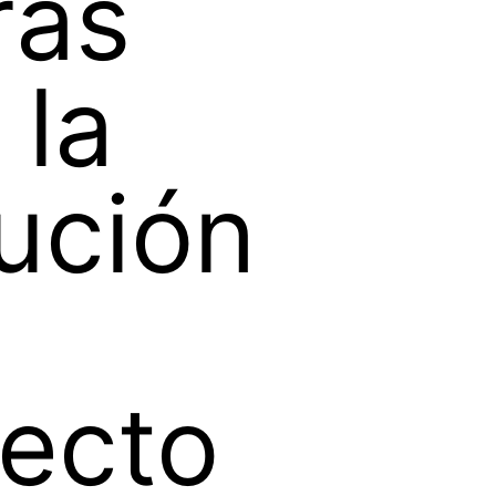
ras
 la
ución
ecto