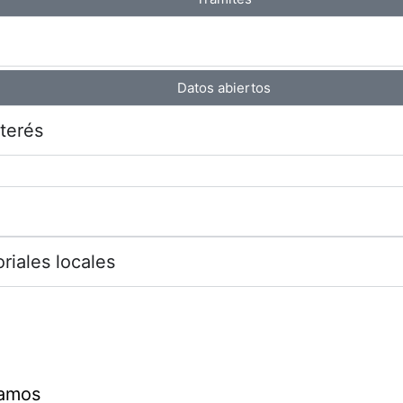
Datos abiertos
terés
oriales locales
lamos