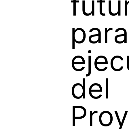
futu
para
ejec
del
Proy