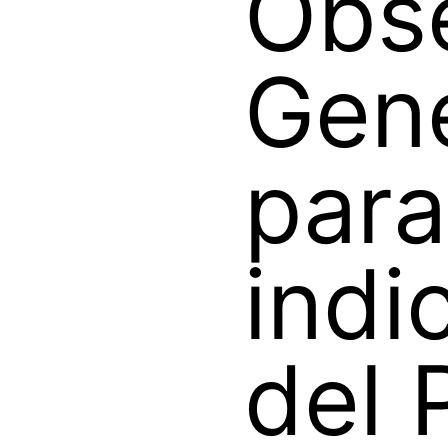
Obs
Gene
para
indi
del 