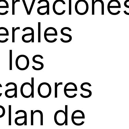
ervacione
rales
 los
cadores
Plan de