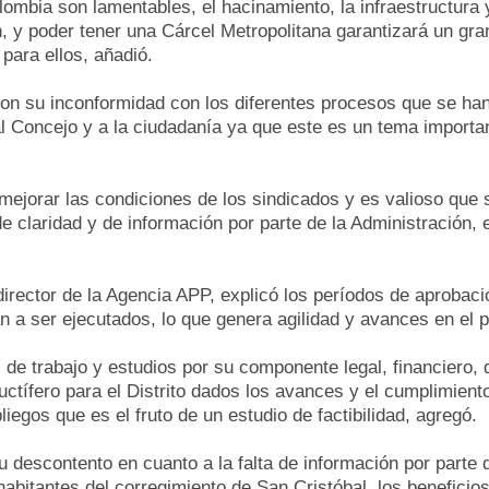
ombia son lamentables, el hacinamiento, la infraestructura 
, y poder tener una Cárcel Metropolitana garantizará un gr
ara ellos, añadió.
n su inconformidad con los diferentes procesos que se han 
al Concejo y a la ciudadanía ya que este es un tema importan
a mejorar las condiciones de los sindicados y es valioso que 
 de claridad y de información por parte de la Administración
irector de la Agencia APP, explicó los períodos de aprobaci
 a ser ejecutados, lo que genera agilidad y avances en el 
 de trabajo y estudios por su componente legal, financiero, 
uctífero para el Distrito dados los avances y el cumplimient
egos que es el fruto de un estudio de factibilidad, agregó.
descontento en cuanto a la falta de información por parte 
habitantes del corregimiento de San Cristóbal, los beneficios