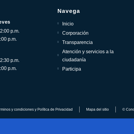
Navega
eves
Inicio
12:00 p.m.
Corporación
:00 p.m.
Transparencia
Atención y servicios a la
ciudadanía
12:30 p.m.
:00 p.m.
Participa
rminos y condiciones y Política de Privacidad
Mapa del sitio
© Conc