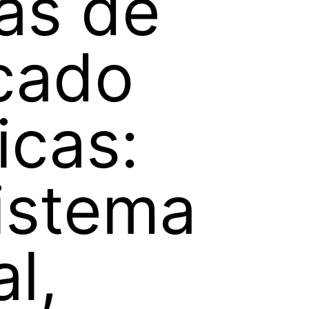
as de
cado
icas:
istema
al,