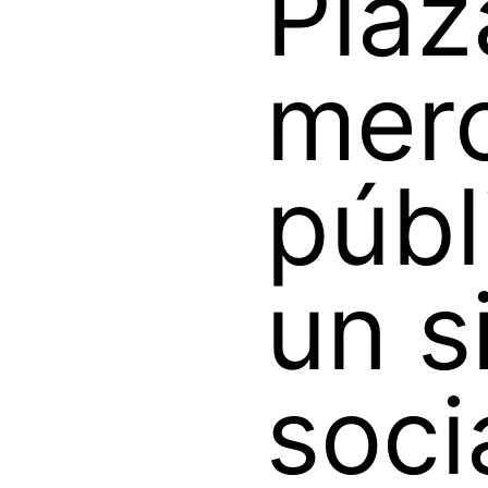
Plaz
mer
públ
un s
soci