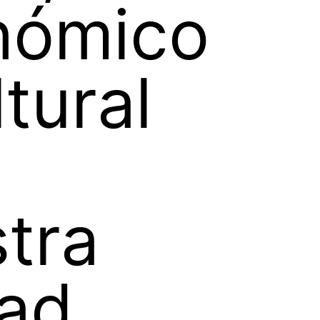
nómico
ltural
tra
dad