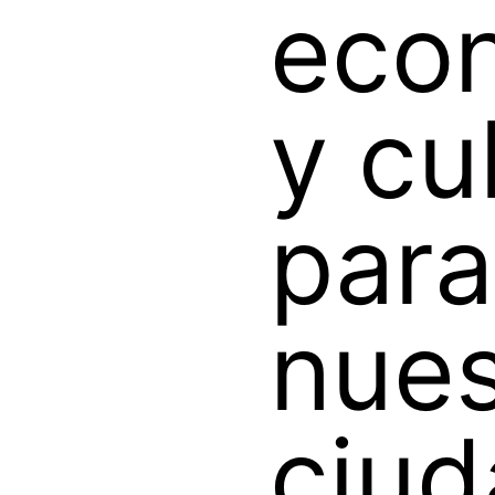
eco
y cu
para
nues
ciu