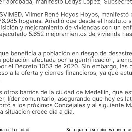
er aprobada, manifestó Ledys López, Subsecret
l ISVIMED, Vilmer René Hoyos Hoyos, manifestó q
176.985 hogares. Añadió que desde el Instituto
uisición y mejoramiento de viviendas con un enf
 ejecutado 5.652 mejoramientos de vivienda has
.
 que beneficia a población en riesgo de desastr
a población afectada por la gentrificación, sie
por el Decreto 1053 de 2020. Sin embargo, las c
eso a la oferta y cierres financieros, ya que act
.
 otros barrios de la ciudad de Medellín, que es
r, líder comunitario, asegurando que hoy es late
ortó a los próximos Concejales y al siguiente M
 situación crece día a día.
ora en la ciudad