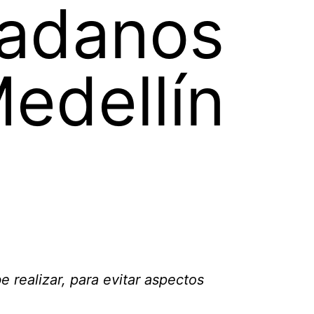
dadanos
edellín
 realizar, para evitar aspectos