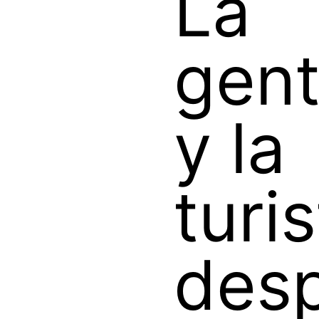
La
gent
y la
turi
des