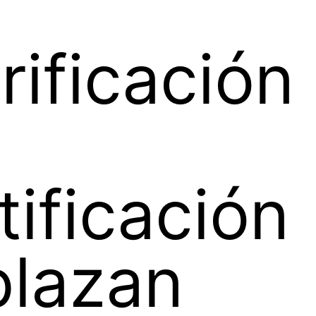
rificación
stificación
plazan