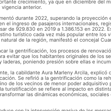
ortante crecimiento, ya que en diciembre del 
 vigencia anterior.
umentó durante 2022, superando la proyección 
 en el ingreso de pasajeros internacionales, reg
pasar de 929.830 en 2019 a 1.386.153 en 2022. E
tino turístico cada vez más popular entre los v
a natural de la región, manifestó el concejal Cua
tacar la gentrificación, los procesos de renovac
 evitar que los habitantes originales de los se
 laderas, poniendo presión sobre ellas e incum
nte, la cabildante Aura Marleny Arcila, explicó 
ación. Se refirió a la gentrificación como la re
ino de los vecinos de menor poder adquisitivo p
a turistificación se refiere al impacto en distin
transformar las dinámicas económicas, sociales o
roduce con la intervención masiva de los mercad