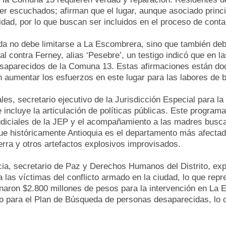
ser escuchados; afirman que el lugar, aunque asociado prin
dad, por lo que buscan ser incluidos en el proceso de conta
a no debe limitarse a La Escombrera, sino que también deb
al contra Ferney, alias ‘Pesebre’, un testigo indicó que en 
saparecidos de la Comuna 13. Estas afirmaciones están doc
n aumentar los esfuerzos en este lugar para las labores de
es, secretario ejecutivo de la Jurisdicción Especial para l
e incluye la articulación de políticas públicas. Este progra
udiciales de la JEP y el acompañamiento a las madres busc
que históricamente Antioquia es el departamento más afecta
erra y otros artefactos explosivos improvisados.
cia, secretario de Paz y Derechos Humanos del Distrito, exp
a las víctimas del conflicto armado en la ciudad, lo que re
gnaron $2.800 millones de pesos para la intervención en La
 año para el Plan de Búsqueda de personas desaparecidas, lo 