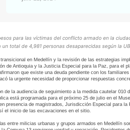
pesos para las víctimas del conflicto armado en la ciuda
ra un total de 4,981 personas desaparecidas según la U
 transicional en Medellín y la revisión de las estrategias imp
n de Antioquia y la Justicia Especial para la Paz, para el p
afirmaron que existe una deuda pendiente con los familiare
tacó la urgente necesidad de proporcionar respuestas concre
n de la audiencia de seguimiento a la medida cautelar 010 d
lica está programada para el próximo 25 de julio en el Mus
 en presencia de magistrados, Jurisdicción Especial para la 
el inicio de las excavaciones en el sitio.
das entre milicias urbanas y grupos armados en Medellín s
de la Comuna 13 requieren verdad y reparación. Residentes 