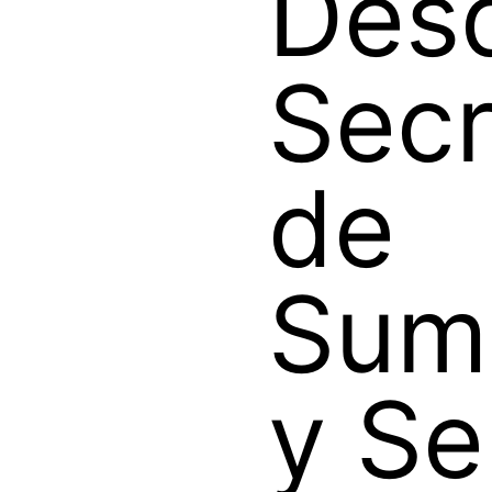
Desd
Secr
de
Sumi
y Se