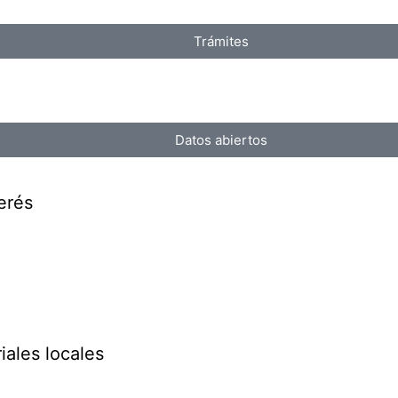
Trámites
Datos abiertos
erés
iales locales