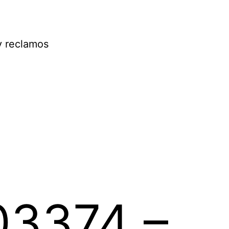
y reclamos
03374 –