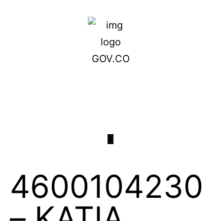
4600104230
– KATIA