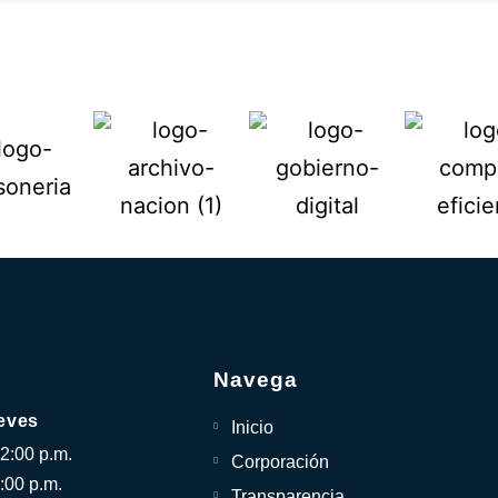
Navega
eves
Inicio
12:00 p.m.
Corporación
:00 p.m.
Transparencia