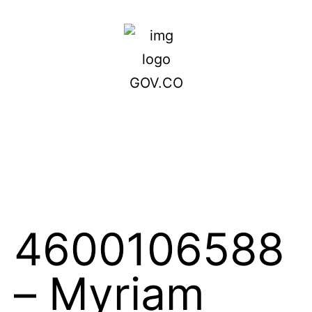
4600106588
– Myriam