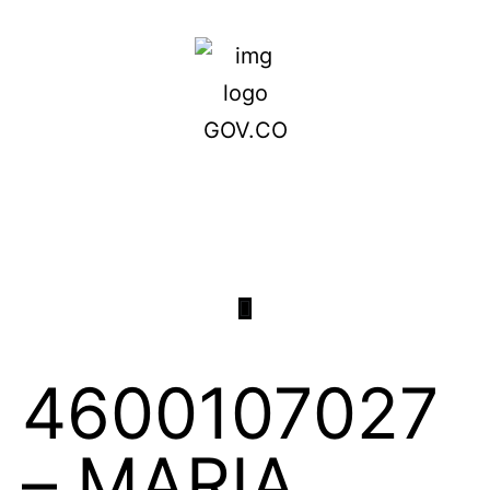
4600107027
– MARIA