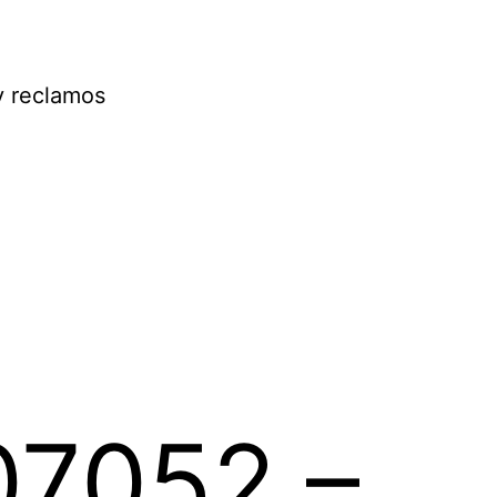
y reclamos
7052 –