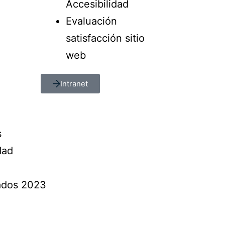
Accesibilidad
Evaluación
satisfacción sitio
web
Intranet
s
dad
vados 2023