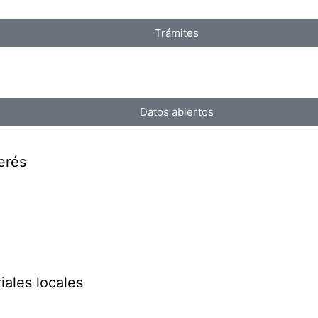
Trámites
Datos abiertos
erés
iales locales