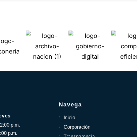
Navega
eves
Inicio
12:00 p.m.
Corporación
:00 p.m.
Transparencia