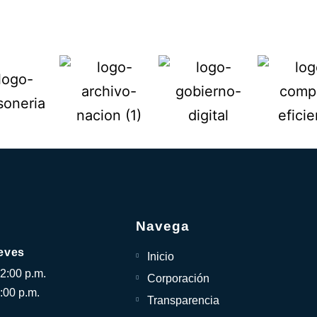
Navega
eves
Inicio
12:00 p.m.
Corporación
:00 p.m.
Transparencia