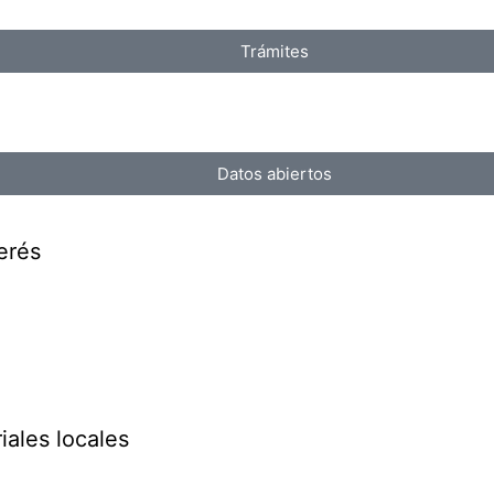
Trámites
Datos abiertos
erés
iales locales