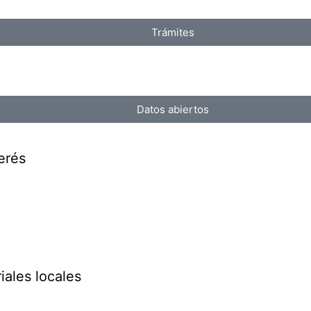
Trámites
Datos abiertos
erés
iales locales