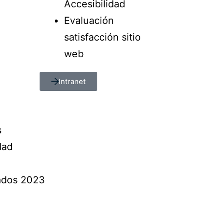
Accesibilidad
Evaluación
satisfacción sitio
web
Intranet
s
dad
vados 2023