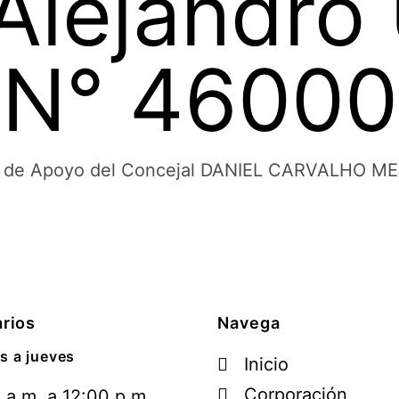
Alejandro
 N° 4600
d de Apoyo del Concejal DANIEL CARVALHO ME
rios
Navega
s a jueves
Inicio
Corporación
 a.m. a 12:00 p.m.