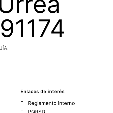
 Urrea
091174
JÍA.
Enlaces de interés
Reglamento interno
PQRSD