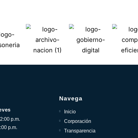
Navega
eves
Inicio
12:00 p.m.
Corporación
:00 p.m.
Transparencia