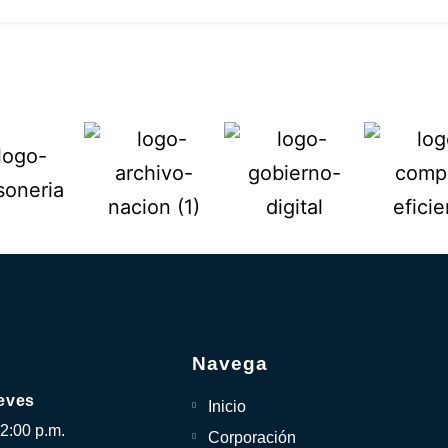
Navega
eves
Inicio
12:00 p.m.
Corporación