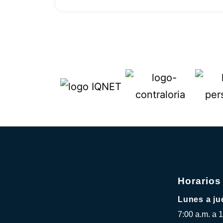
Horarios
Lunes a ju
7:00 a.m. a 