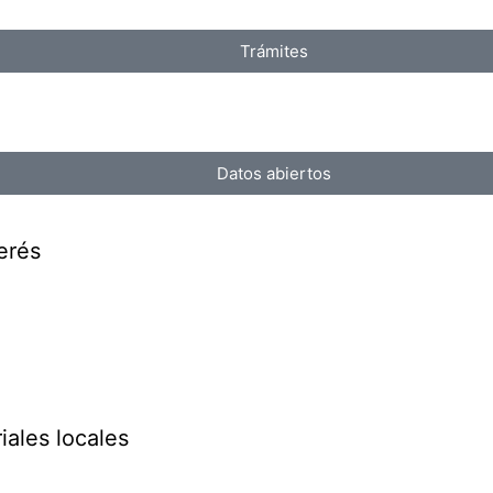
Trámites
Datos abiertos
erés
iales locales