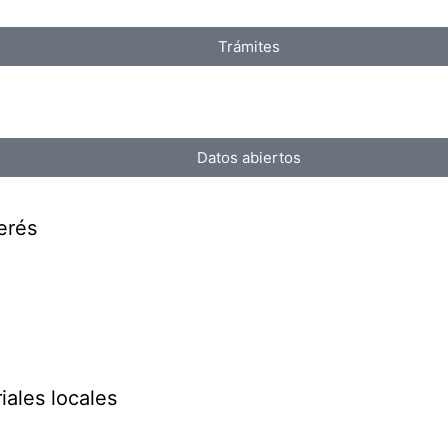
Trámites
Datos abiertos
erés
iales locales