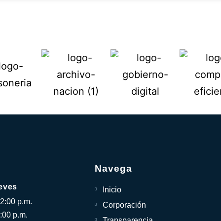
Navega
eves
Inicio
12:00 p.m.
Corporación
:00 p.m.
Transparencia