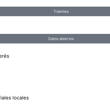
Trámites
Datos abiertos
erés
iales locales