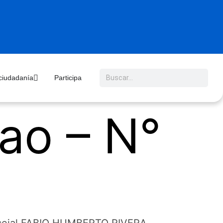
 ciudadanía
Participa
ao – N°