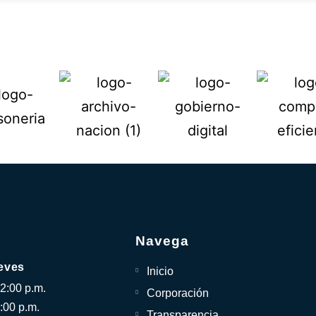
Navega
eves
Inicio
12:00 p.m.
Corporación
:00 p.m.
Transparencia