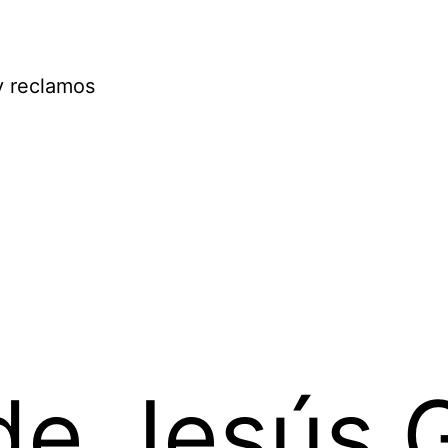
y reclamos
de Jesús G