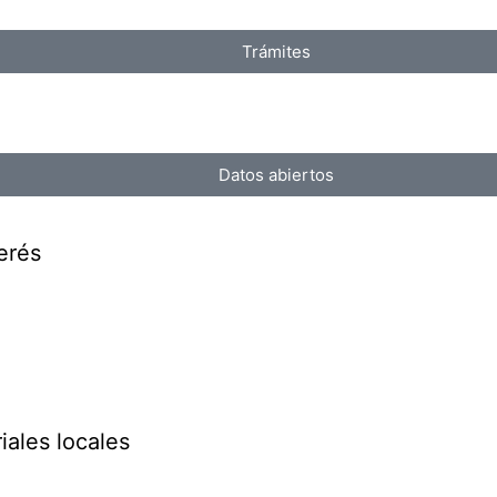
Trámites
Datos abiertos
erés
iales locales