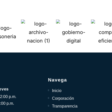
Navega
eves
Inicio
12:00 p.m.
Corporación
:00 p.m.
Transparencia