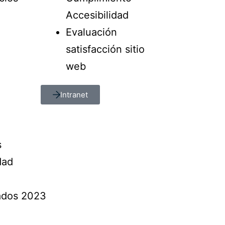
Accesibilidad
Evaluación
satisfacción sitio
web
Intranet
s
dad
vados 2023