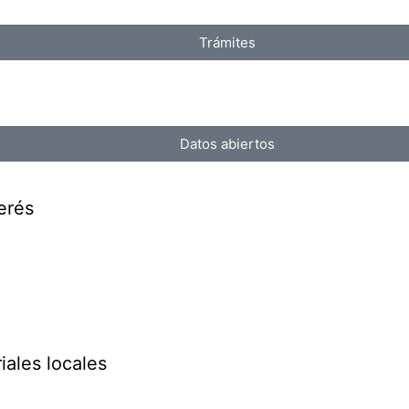
Trámites
Datos abiertos
erés
iales locales