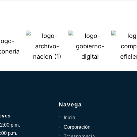
Navega
eves
Inicio
12:00 p.m.
Corporación
:00 p.m.
Transparencia