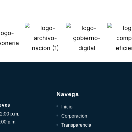
Navega
eves
Inicio
12:00 p.m.
Corporación
:00 p.m.
Transparencia