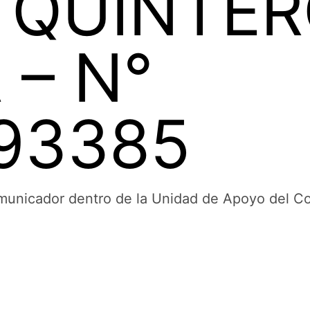
 QUINTE
 – N°
93385
municador dentro de la Unidad de Apoyo del Co