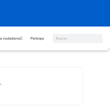
 la ciudadanía
Participa
s.