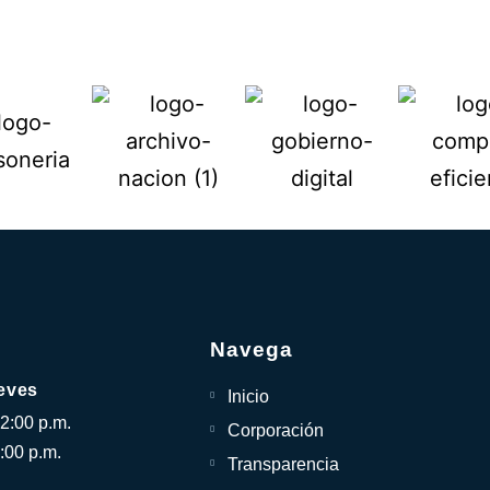
Navega
eves
Inicio
12:00 p.m.
Corporación
:00 p.m.
Transparencia