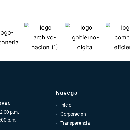
Navega
eves
Inicio
12:00 p.m.
Corporación
:00 p.m.
Transparencia