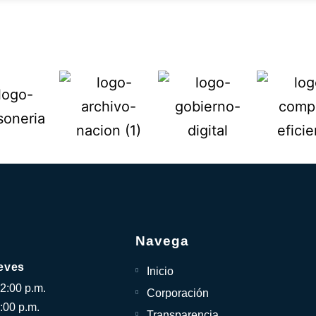
Navega
eves
Inicio
12:00 p.m.
Corporación
:00 p.m.
Transparencia